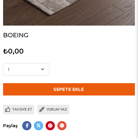
BOEING
₺0,00
TAVSIYE ET
YORUM YAZ
Paylaş