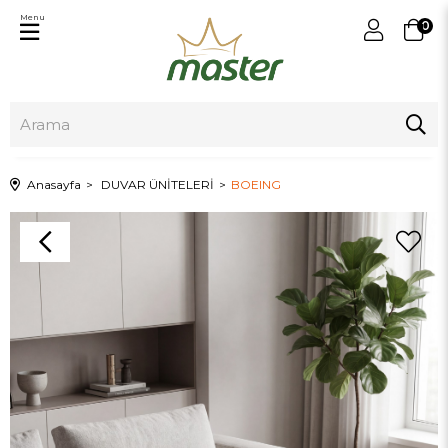
Menu
0
Anasayfa
DUVAR ÜNİTELERİ
BOEING