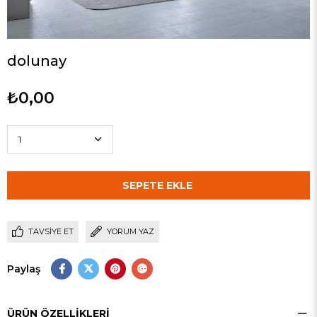
dolunay
₺0,00
TAVSIYE ET
YORUM YAZ
Paylaş
ÜRÜN ÖZELLIKLERI