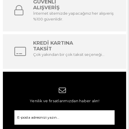
GÜVENLİ
ALIŞVERİŞ
İnternet sitemizde yapacağınız her alışveriş
%100 güvenlidir.
KREDİ KARTINA
TAKSİT
Çok yakından bir çok taksit seçeneği...
Yenilik ve fırsatlarımızdan haber alın!